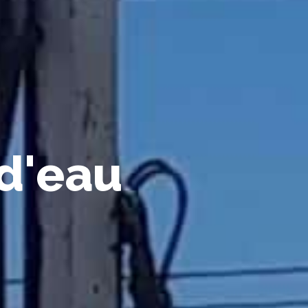
d
'
e
a
u