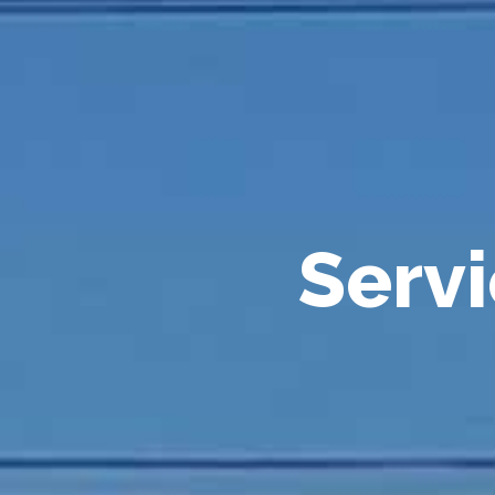
S
e
r
v
i