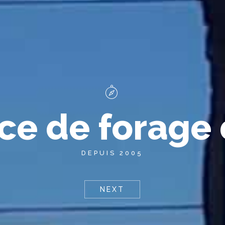
c
e
d
e
f
o
r
a
g
e
DEPUIS 2005
NEXT