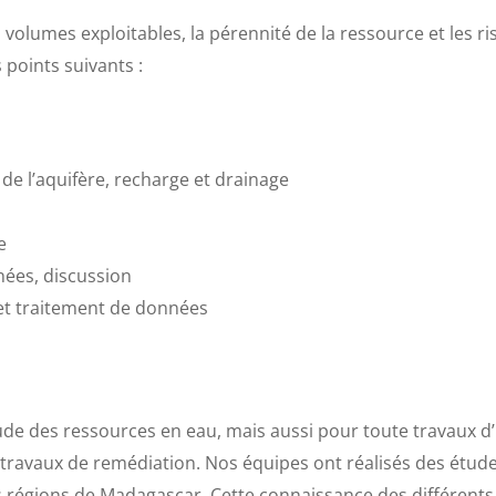
olumes exploitables, la pérennité de la ressource et les ri
points suivants :
 l’aquifère, recharge et drainage
e
nées, discussion
 et traitement de données
e des ressources en eau, mais aussi pour toute travaux d’im
 travaux de remédiation. Nos équipes ont réalisés des étu
les régions de Madagascar. Cette connaissance des différent