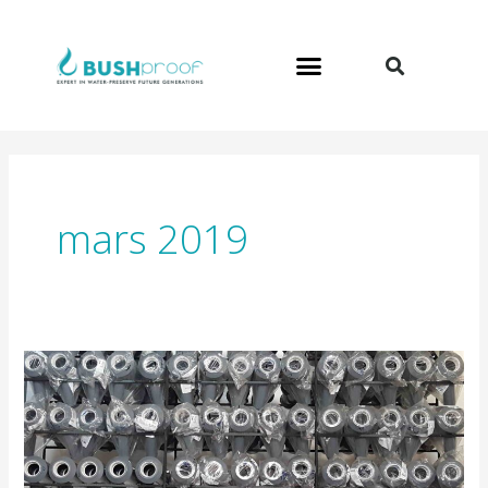
Aller
au
contenu
mars 2019
LEAN
Management