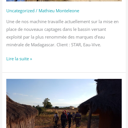
Uncategorized
/
Mathieu Monteleone
Une de nos machine travaille actuellement sur la mise en
place de nouveaux captages dans le bassin versant
exploité par la plus renommée des marques d’eau
minérale de Madagascar. Client : STAR, Eau-Vive.
Lire la suite »
Paysages
magnifiques
et
routes
poussiéreuses