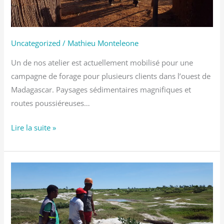
Uncategorized
/
Mathieu Monteleone
Un de nos atelier est actuellement mobilisé pour une
campagne de forage pour plusieurs clients dans l’ouest de
Madagascar. Paysages sédimentaires magnifiques et
routes poussiéreuses…
Lire la suite »
Prospection
des
aquifères
perchés
–