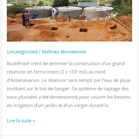
d’un
réservoir
de
300
m3
en
Uncategorized
/
Mathieu Monteleone
ferrociment
BushProof vient de terminer la construction d’un grand
réservoir en ferrociment (3 x 100 m3) au nord
d’Antananarivo. Le réservoir sera rempli par l’eau de pluie
tombant sur le toit de hangar. Ce système de captage des
eaux pluviales a été dimensionné pour couvrir les besoins
en irrigation d’un jardin et d’un verger durant la
Lire la suite »