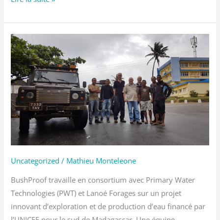
Exploration
et
production
dans
le
Sud
Uncategorized
/
Mathieu Monteleone
BushProof travaille en consortium avec Primary Water
Technologies (PWT) et Lanoé Forages sur un projet
innovant d’exploration et de production d’eau financé par
l’UNICEF pour le sud de Madagascar. Une équipe