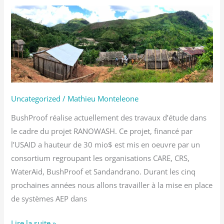
Début
des
travaux
dans
le
cadre
du
Uncategorized
/
Mathieu Monteleone
projet
BushProof réalise actuellement des travaux d’étude dans
RANOWASH
le cadre du projet RANOWASH. Ce projet, financé par
l’USAID a hauteur de 30 mio$ est mis en oeuvre par un
consortium regroupant les organisations CARE, CRS,
WaterAid, BushProof et Sandandrano. Durant les cinq
prochaines années nous allons travailler à la mise en place
de systèmes AEP dans
Lire la suite »