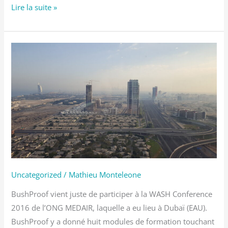
Lire la suite »
BushProof
à
Dubaï
Uncategorized
/
Mathieu Monteleone
BushProof vient juste de participer à la WASH Conference
2016 de l’ONG MEDAIR, laquelle a eu lieu à Dubaï (EAU).
BushProof y a donné huit modules de formation touchant