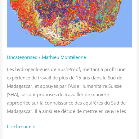
la
connaissance
des
ressources
en
eau
du
Uncategorised
/
Mathieu Monteleone
Sud
Les hydrogéologues de BushProof, mettant à profit une
de
expérience de travail de plus de 15 ans dans le Sud de
Madagascar
Madagascar, et appuyés par l’Aide Humanitaire Suisse
￼
(SHA), se sont proposés de travailler de manière
appropriée sur la connaissance des aquifères du Sud de
Madagascar. Il a ainsi été décidé de mettre en œuvre les
Lire la suite »