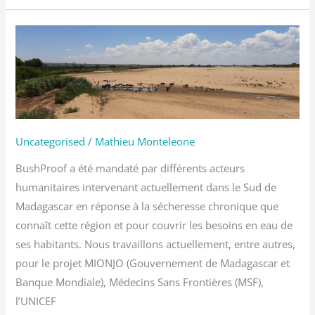
Travaux
de
forage
et
captage
des
Uncategorised
/
Mathieu Monteleone
eaux
souterraines
BushProof a été mandaté par différents acteurs
–
humanitaires intervenant actuellement dans le Sud de
réponse
Madagascar en réponse à la sécheresse chronique que
sécheresse
connaît cette région et pour couvrir les besoins en eau de
Sud
ses habitants. Nous travaillons actuellement, entre autres,
de
pour le projet MIONJO (Gouvernement de Madagascar et
Madagascar
Banque Mondiale), Médecins Sans Frontières (MSF),
l’UNICEF