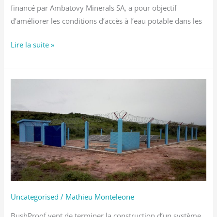
financé par Ambatovy Minerals SA, a pour objectif
d’améliorer les conditions d’accès à l’eau potable dans les
Lire la suite »
Mise
en
place
d’un
nouveau
système
d’alimentation
en
eau
Uncategorised
/
Mathieu Monteleone
BushProof vent de terminer la construction d’un système