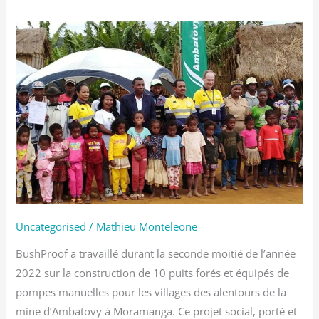
Construction
de
puits
–
œuvre
sociale
d’Ambatovy
Uncategorised
/
Mathieu Monteleone
BushProof a travaillé durant la seconde moitié de l’année
2022 sur la construction de 10 puits forés et équipés de
pompes manuelles pour les villages des alentours de la
mine d’Ambatovy à Moramanga. Ce projet social, porté et