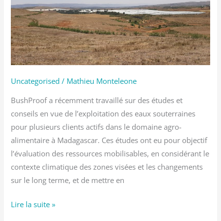
ressources
en
eau
souterraine
et
options
Uncategorised
/
Mathieu Monteleone
d’exploitation
BushProof a récemment travaillé sur des études et
conseils en vue de l’exploitation des eaux souterraines
pour plusieurs clients actifs dans le domaine agro-
alimentaire à Madagascar. Ces études ont eu pour objectif
l’évaluation des ressources mobilisables, en considérant le
contexte climatique des zones visées et les changements
sur le long terme, et de mettre en
Lire la suite »