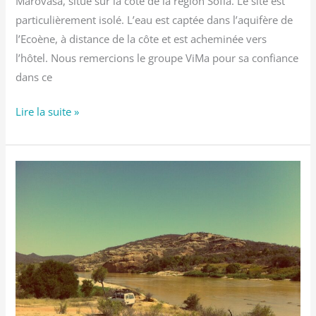
Marovasa, situé sur la côte de la région Sofia. Le site est
particulièrement isolé. L’eau est captée dans l’aquifère de
l’Ecoène, à distance de la côte et est acheminée vers
l’hôtel. Nous remercions le groupe ViMa pour sa confiance
dans ce
Lire la suite »
Ressources
en
eau
du
Sud
de
Madagascar
–