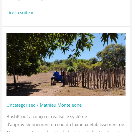
Lire la suite »
Approvisionnement
en
eau
en
zone
reculée
Uncategorised
/
Mathieu Monteleone
BushProof a conçu et réalisé le système
d’approvisionnement en eau du luxueux établissement de