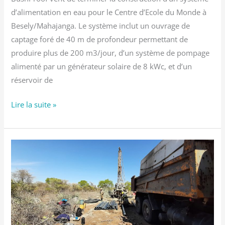
d’alimentation en eau pour le Centre d’Ecole du Monde à
Besely/Mahajanga. Le système inclut un ouvrage de
captage foré de 40 m de profondeur permettant de
produire plus de 200 m3/jour, d’un système de pompage
alimenté par un générateur solaire de 8 kWc, et d’un
réservoir de
Lire la suite »
Campagne
de
reconnaissance
hydrogéologique
pour
un