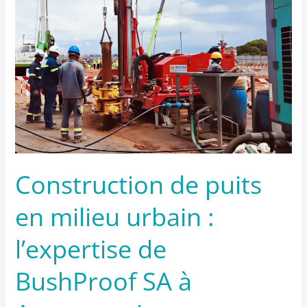
urbain
:
l’expertise
de
BushProof
SA
à
Antananarivo
Construction de puits
en milieu urbain :
l’expertise de
BushProof SA à