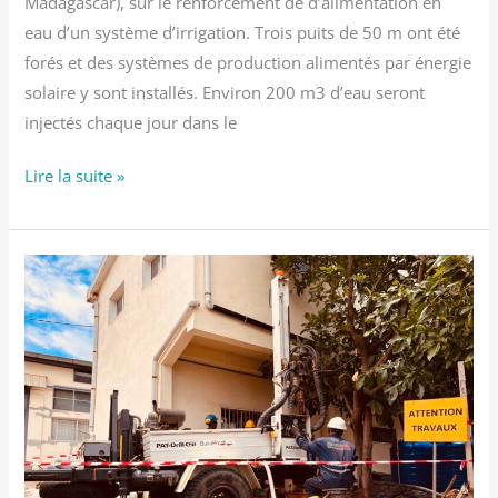
Madagascar), sur le renforcement de d’alimentation en
eau d’un système d’irrigation. Trois puits de 50 m ont été
forés et des systèmes de production alimentés par énergie
solaire y sont installés. Environ 200 m3 d’eau seront
injectés chaque jour dans le
Lire la suite »
Forage
de
puits
à
Antananarivo