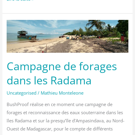
Campagne
de
forages
dans
les
Campagne de forages
Radama
dans les Radama
Uncategorised
/
Mathieu Monteleone
BushProof réalise en ce moment une campagne de
forages et reconnaissance des eaux souterraine dans les
îles Radama et sur la presqu’île d’Ampasindava, au Nord-
Ouest de Madagascar, pour le compte de différents