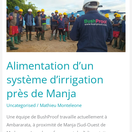
Alimentation
d’un
système
d’irrigation
près
de
Manja
Alimentation d’un
système d’irrigation
près de Manja
Uncategorised
/
Mathieu Monteleone
Une équipe de BushProof travaille actuellement à
Ambararata, à proximité de Manja (Sud-Ouest de