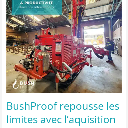
limites
avec
l’aquisition
d’une
nouvelle
foreuse
BushProof repousse les
limites avec l’aquisition